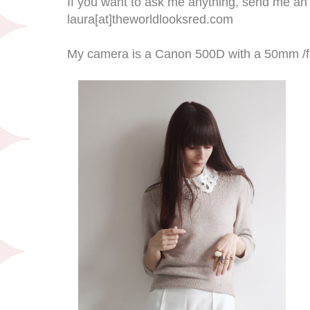
If you want to ask me anything, send me an 
laura[at]theworldlooksred.com
My camera is a Canon 500D with a 50mm /f 