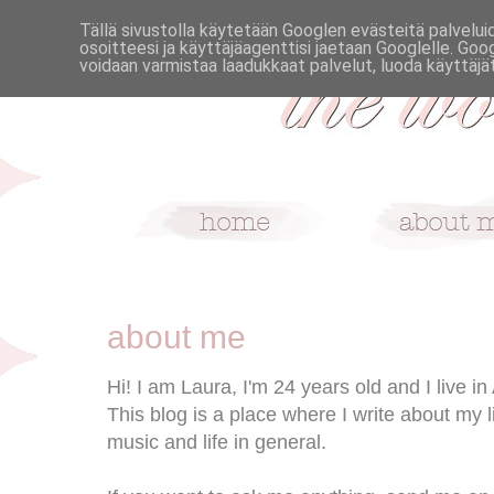
Tällä sivustolla käytetään Googlen evästeitä palvelui
osoitteesi ja käyttäjäagenttisi jaetaan Googlelle. Goo
voidaan varmistaa laadukkaat palvelut, luoda käyttäjät
about me
Hi! I am Laura, I'm 24 years old and I live 
This blog is a place where I write about my l
music and life in general.